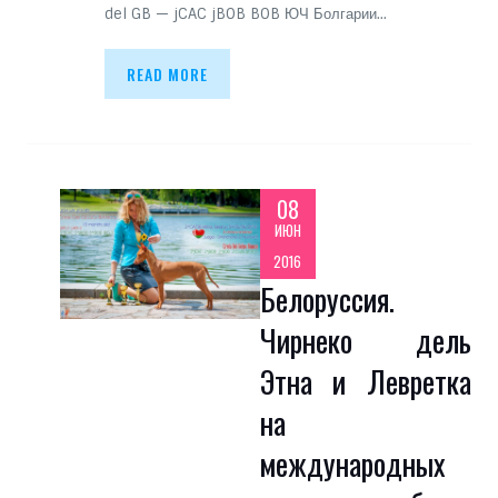
del GB — jCAC jBOB BOB ЮЧ Болгарии…
READ MORE
08
ИЮН
2016
Белоруссия.
Чирнеко дель
Этна и Левретка
на
международных