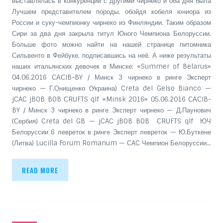
выставлялась в конкуренции с другими чирнеко и оба дня была
Лучшем представителем породы, обойдя кобеля юниора из
России и суку-чемпионку чирнеко из Финляндии. Таким образом
Сири за два дня закрыла титул Юного Чемпиона Белоруссии.
Больше фото можно найти на нашей странице питомника
Сильвенто в Фейбуке, подписавшись на неё. А ниже результаты
наших итальянских девочек в Минске: «Summer of Belarus»
04.06.2016 САСIB-BY / Минск 3 чирнеко в ринге Эксперт
чирнеко — Г.Онищенко (Украина) Creta del Gelso Bianco —
jCAC jBOB BOB СRUFTS qlf «Minsk 2016» 05.06.2016 САСIB-
BY / Минск 3 чирнеко в ринге Эксперт чирнеко — Д.Паунович
(Сербия) Creta del GB — jCAC jBOB BOB СRUFTS qlf ЮЧ
Белоруссии 6 левреток в ринге Эксперт левреток — Ю.Буткене
(Литва) Lucilla Forum Romanum — СAC Чемпион Белоруссии…
READ MORE