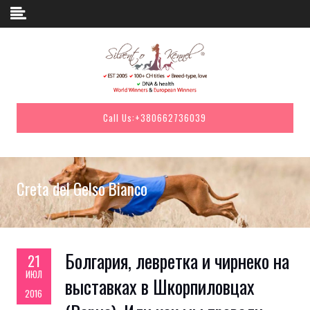
Skip to content
Call Us:
+380662736039
Creta del Gelso Bianco
Болгария, левретка и чирнеко на
21
ИЮЛ
выставках в Шкорпиловцах
2016