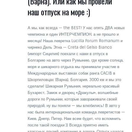
(Варна). Или как мы провели
наш отпуск на море :)
А мы, как всегда — the BEST! У нас опять ДВА новых
чемпиона и один ИНТЕРЧЕМПИОН, а не прошло и
месяца! Наша левретка Lucilla Forum Romanum и
чирнеко Дель Этна — Creta del Gelso Bianco
(импорт Сицилия) поехали с нами в отпуск в
Болгарию на авто через Румынию, где кроме солнца,
моря и шикарного отдыха мы принимали участие в
Международных выставках собак ранга CACIB в
Шкорпиловцах (Варна), Болгария. 3000 км и мы это
сделали! Шикарная Румыния, нереально красивый
Бухарест, Замок и дворец «Дракулы», волшебные
дороги по Румынии, которые завораживали своей
природой, ну вы поняли — мы влюбились! В авто у
нас была интернациональная команда левретистов —
Киев, Днепр, Питер. Нам всем будет, что вспомнить
после такой поездки )) Всегда приятно иметь
классных друзей, компанию в дороге. Отпуск удался,