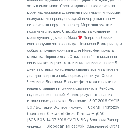
хоть и было мало. Собаки вдоволь накупались на
море, наслаждаясь длинными прогулками и морским
воздухом, мы проводя каждый вечер у мангала —
объелись на пару лет вперед. Море знакомств и
позитивных встреч. Спасибо всем за компанию — у
меня лучшие друзья в Мире
Левретка Люсси
благополучно закрыла титул Чемпиона Болгарии ну и
собрала полный норматив для ИнтерЧемпиона, а
малышка Чирнеко дель Этна…наша 11ти месячная
сицилийская борзая хоть и была записана на все 5
дней выставки, но успешно справилась и за первые
два дня, закрыв за оба первых дня титул Юного
Чемпиона Болгарии. Больше фото можно найти на
нашей странице питомника Сильвенто в Фейбуке,
подписавшись на неё. А ниже результаты наших
итальянских девочек в Болгарии: 13.07.2016 САСIB-
BG / Болгария Эксперт чирнеко — Georgi Hristozov
(Болгария) Creta del Gelso Bianco — jCAC
jBOB BOB 14.07.2016 САСIB-BG / Болгария Эксперт
чирнеко — Slobodan Milosevski (Македония) Creta