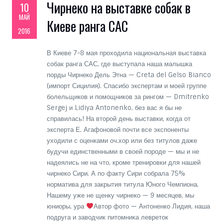
Чирнеко на выставке собак в
10
МАЙ
Киеве ранга CAC
2016
В Киеве 7-8 мая проходила национальная выставка
собак ранга САС, где выступала наша малышка
порды Чирнеко Дель Этна — Creta del Gelso Bianco
(импорт Сицилия). Спасибо экспертам и моей группе
болельщиков и помощников за рингом — Dmitrenko
Sergej и Lidiya Antonenko, без вас я бы не
справилась! На второй день выставки, когда от
эксперта Е. Агафоновой почти все экспоненты
уходили с оценками оч.хор или без титулов даже
будучи единственными в своей породе — мы и не
надеялись не на что, кроме тренировки для нашей
чирнеко Сири. А по факту Сири собрала 75%
норматива для закрытия титула Юного Чемпиона.
Нашему уже не щенку чирнеко — 9 месяцев, мы
юниоры, ура
Автор фото — Антоненко Лидия, наша
подруга и заводчик питомника левреток