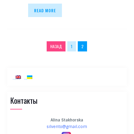
READ MORE
Пагинация записей
НАЗАД
1
2
Контакты
Alina Stakhorska
silvento@gmail.com