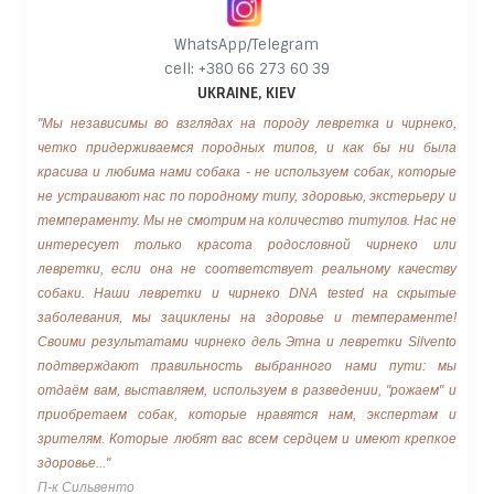
WhatsApp/Telegram
cell: +380 66 273 60 39
UKRAINE, KIEV
"Мы независимы во взглядах на породу левретка и чирнеко,
четко придерживаемся породных типов, и как бы ни была
красива и любима нами собака - не используем собак, которые
не устраивают нас по породному типу, здоровью, экстерьеру и
темпераменту. Мы не смотрим на количество титулов. Нас не
интересует только красота родословной чирнеко или
левретки, если она не соответствует реальному качеству
собаки. Наши левретки и чирнеко DNA tested на скрытые
заболевания, мы зациклены на здоровье и темпераменте!
Своими результатами чирнеко дель Этна и левретки Silvento
подтверждают правильность выбранного нами пути: мы
отдаём вам, выставляем, используем в разведении, "рожаем" и
приобретаем собак, которые нравятся нам, экспертам и
зрителям. Которые любят вас всем сердцем и имеют крепкое
здоровье..."
П-к Сильвенто