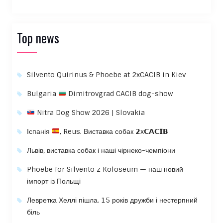
Top news
Silvento Quirinus & Phoebe at 2xCACIB in Kiev
Bulgaria
Dimitrovgrad CACIB dog-show
Nitra Dog Show 2026 | Slovakia
Іспанія
, Reus. Виставка собак 𝟮x𝗖𝗔𝗖𝗜𝗕
Львів, виставка собак і наші чірнеко-чемпіони
Phoebe for Silvento z Koloseum — наш новий
імпорт із Польщі
Левретка Хеллі пішла. 15 років дружби і нестерпний
біль