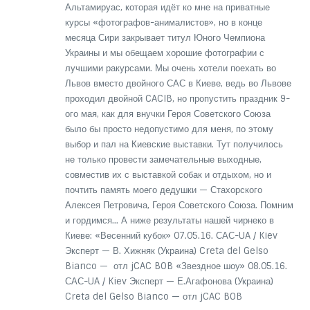
Альтамируас, которая идёт ко мне на приватные
курсы «фотографов-анималистов», но в конце
месяца Сири закрывает титул Юного Чемпиона
Украины и мы обещаем хорошие фотографии с
лучшими ракурсами. Мы очень хотели поехать во
Львов вместо двойного САС в Киеве, ведь во Львове
проходил двойной CACIB, но пропустить праздник 9-
ого мая, как для внучки Героя Советского Союза
было бы просто недопустимо для меня, по этому
выбор и пал на Киевские выставки. Тут получилось
не только провести замечательные выходные,
совместив их с выставкой собак и отдыхом, но и
почтить память моего дедушки — Стахорского
Алексея Петровича, Героя Советского Союза. Помним
и гордимся… А ниже результаты нашей чирнеко в
Киеве: «Весенний кубок» 07.05.16. САС-UA / Kiev
Эксперт — В. Хижняк (Украина) Creta del Gelso
Bianco — отл jCAC BOB «Звездное шоу» 08.05.16.
САС-UA / Kiev Эксперт — Е.Агафонова (Украина)
Creta del Gelso Bianco — отл jCAC BOB