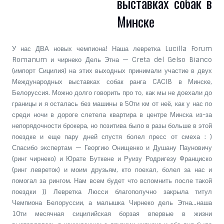
выставках собак в
Минске
У нас ДВА новых чемпиона! Наша левретка Lucilla Forum
Romanum и чирнеко Дель Этна — Creta del Gelso Bianco
(импорт Сицилия) на этих выходных принимали участие в двух
Международных выставках собак ранга CACIB в Минске,
Белоруссия. Можно долго говорить про то, как мы не доехали до
границы и я осталась без машины в 50ти км от неё, как у нас по
среди ночи в дороге слетела квартира в центре Минска из-за
непорядочности брокера, но позитива было в разы больше в этой
поездке и еще пару дней спустя болел пресс от смеха : )
Спасибо экспертам — Георгию Онищенко и Душану Пауновичу
(ринг чирнеко) и Юрате Буткене и Руизу Родригезу Франциско
(ринг левреток) и моим друзьям, кто поехал, болел за нас и
помогал за рингом. Нам всем будет что вспомнить после такой
поездки )) Левретка Люсси благополучно закрыла титул
Чемпиона Белоруссии, а малышка Чирнеко дель Этна…наша
10ти месячная сицилийская борзая впервые в жизни