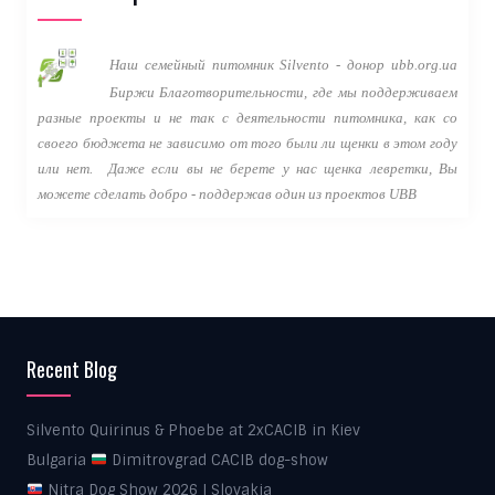
Наш семейный питомник Silvento - донор ubb.org.ua
Биржи Благотворительности, где мы поддерживаем
разные проекты и не так с деятельности питомника, как со
своего бюджета не зависимо от того были ли щенки в этом году
или нет.
Даже если вы не берете у нас щенка левретки, Вы
можете сделать добро - поддержав один из проектов
UBB
Recent Blog
Silvento Quirinus & Phoebe at 2xCACIB in Kiev
Bulgaria
Dimitrovgrad CACIB dog-show
Nitra Dog Show 2026 | Slovakia