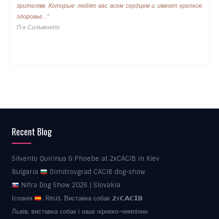
зрителям. Которые любят вас всем сердцем и имеют крепкое
здоровье..."
П-к Сильвенто
Recent Blog
Silvento Quirinus & Phoebe at 2xCACIB in Kiev
Bulgaria
Dimitrovgrad CACIB dog-show
Nitra Dog Show 2026 | Slovakia
Іспанія
, Reus. Виставка собак 𝟮x𝗖𝗔𝗖𝗜𝗕
Львів, виставка собак і наші чірнеко-чемпіони