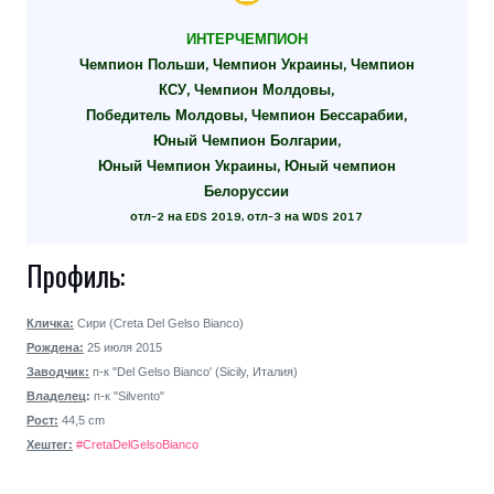
ИНТЕРЧЕМПИОН
Чемпион Польши, Чемпион Украины, Чемпион
КСУ, Чемпион Молдовы,
Победитель Молдовы, Чемпион Бессарабии,
Юный Чемпион Болгарии,
Юный Чемпион Украины, Юный чемпион
Белоруссии
отл-2 на EDS 2019, отл-3 на WDS 2017
Профиль:
Кличка:
Сири (Creta Del Gelso Bianco)
Рождена:
25 июля 2015
Заводчик:
п-к "Del Gelso Bianco' (Sicily, Италия)
Владелец
:
п-к "Silvento"
Рост:
44,5 cm
Хештег:
#CretaDelGelsoBianco