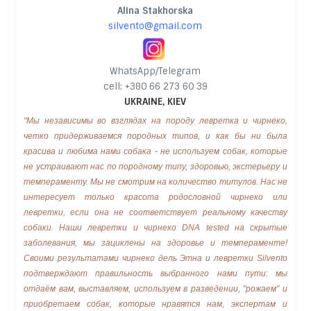
Alina Stakhorska
silvento@gmail.com
WhatsApp/Telegram
cell: +380 66 273 60 39
UKRAINE, KIEV
"Мы независимы во взглядах на породу левретка и чирнеко,
четко придерживаемся породных типов, и как бы ни была
красива и любима нами собака - не используем собак, которые
не устраивают нас по породному типу, здоровью, экстерьеру и
темпераменту. Мы не смотрим на количество титулов. Нас не
интересует только красота родословной чирнеко или
левретки, если она не соответствует реальному качеству
собаки. Наши левретки и чирнеко DNA tested на скрытые
заболевания, мы зациклены на здоровье и темпераменте!
Своими результатами чирнеко дель Этна и левретки Silvento
подтверждают правильность выбранного нами пути: мы
отдаём вам, выставляем, используем в разведении, "рожаем" и
приобретаем собак, которые нравятся нам, экспертам и