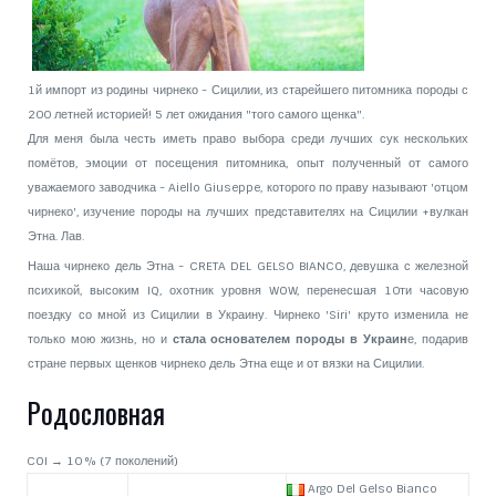
1й импорт из родины чирнеко - Сицилии, из старейшего питомника породы с
200 летней историей! 5 лет ожидания "того самого щенка".
Для меня была честь иметь право выбора среди лучших сук нескольких
помётов, эмоции от посещения питомника, опыт полученный от самого
уважаемого заводчика - Aiello Giuseppe, которого по праву называют 'отцом
чирнеко', изучение породы на лучших представителях на Сицилии +вулкан
Этна. Лав.
Наша чирнеко дель Этна - CRETA DEL GELSO BIANCO, девушка с железной
психикой, высоким IQ, охотник уровня WOW, перенесшая 10ти часовую
поездку со мной из Сицилии в Украину. Чирнеко 'Siri' круто изменила не
только мою жизнь, но и
стала основателем породы в Украин
е, подарив
стране первых щенков чирнеко дель Этна еще и от вязки на Сицилии.
Родословная
COI → 10 % (7 поколений)
Argo Del Gelso Bianco