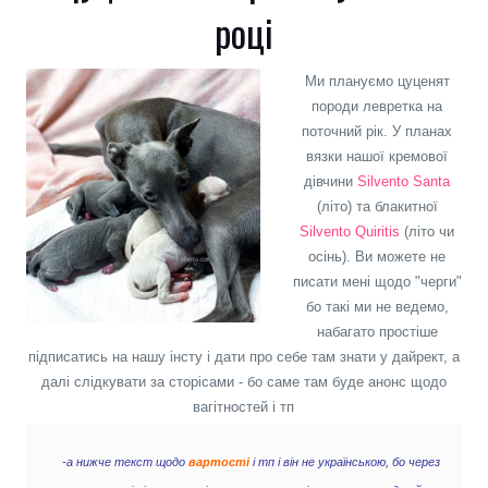
році
М
и плануємо цуценят
породи левретка на
поточний рік. У планах
вязки нашої кремової
дівчини
Silvento Santa
(літо) та блакитної
Silvento Quiritis
(літо чи
осінь). Ви можете не
писати мені щодо "черги"
бо такі ми не ведемо,
набагато простіше
підписатись на нашу інсту і дати про себе там знати у дайрект, а
далі слідкувати за сторісами - бо саме там буде анонс щодо
вагітностей і тп
-а нижче текст щодо
вартості
і тп і він не українською, бо через