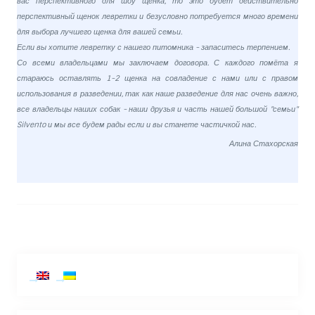
вас перспективного для шоу щенка, то это будет действительно
перспективный щенок левретки и безусловно потребуется много времени
для выбора лучшего щенка для вашей семьи.
Если вы хотите левретку с нашего питомника - запаситесь терпением.
Со всеми владельцами мы заключаем договора. С каждого помёта я
стараюсь оставлять 1-2 щенка на совладение с нами или с правом
использования в разведении, так как наше разведение для нас очень важно,
все владельцы наших собак - наши друзья и часть нашей большой "семьи"
Silvento и мы все будем рады если и вы станете частичкой нас.
Алина Стахорская