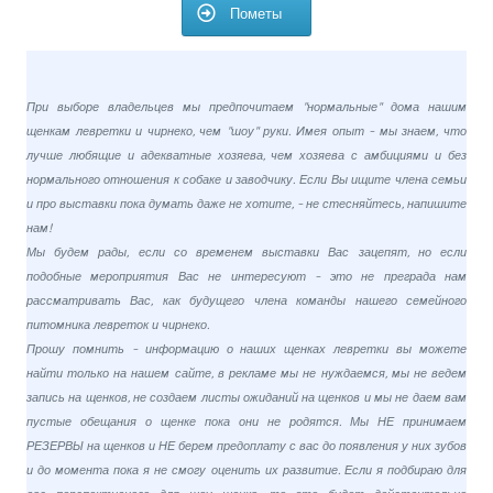
Пометы
При выборе владельцев мы предпочитаем "нормальные" дома нашим
щенкам левретки и чирнеко, чем "шоу" руки. Имея опыт - мы знаем, что
лучше любящие и адекватные хозяева, чем хозяева с амбициями и без
нормального отношения к собаке и заводчику. Если Вы ищите члена семьи
и про выставки пока думать даже не хотите, - не стесняйтесь, напишите
нам!
Мы будем рады, если со временем выставки Вас зацепят, но если
подобные мероприятия Вас не интересуют - это не преграда нам
рассматривать Вас, как будущего члена команды нашего семейного
питомника левреток и чирнеко.
Прошу помнить - информацию о наших щенках левретки вы можете
найти только на нашем сайте, в рекламе мы не нуждаемся, мы не ведем
запись на щенков, не создаем листы ожиданий на щенков и мы не даем вам
пустые обещания о щенке пока они не родятся. Мы НЕ принимаем
РЕЗЕРВЫ на щенков и НЕ берем предоплату с вас до появления у них зубов
и до момента пока я не смогу оценить их развитие. Если я подбираю для