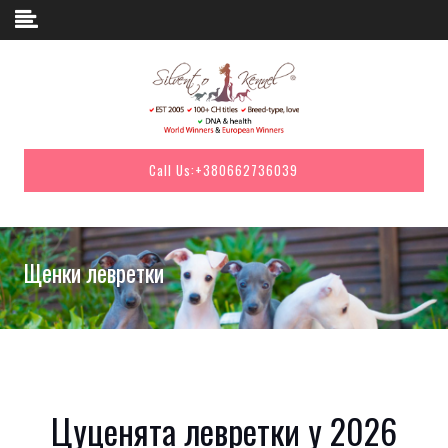
Skip to content
Call Us:
+380662736039
Щенки левретки
Цуценята левретки у 2026