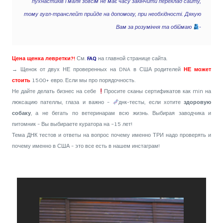
пухнастиків і маля зовсім не має часу закінчити переклад сайту,
тому гугл-транслейт прийде на допомогу, при необхідності. Дякую
Вам за розуміння та обіймаю
-
Цена щенка левретки?!
См.
FAQ
на главной странице сайта.
→ Щенок от двух НЕ проверенных на DNA в США родителей
НЕ может
стоить
1500+ евро. Если мы про порядочность.
Не дайте делать бизнес на себе
Просите сканы сертификатов как min на
люксацию пателлы, глаза и важно -
днк-тесты, если хотите
здоровую
собаку
, а не бегать по ветеринарам всю жизнь. Выбирая заводчика и
питомник - Вы выбираете куратора на ~15 лет!
Тема ДНК тестов и ответы на вопрос почему именно ТРИ надо проверять и
почему именно в США - это все есть в нашем инстаграм!