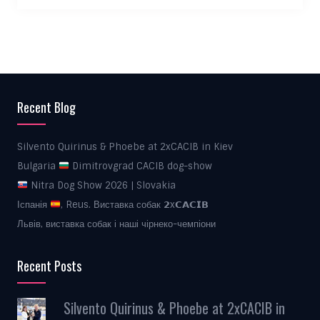
Recent Blog
Silvento Quirinus & Phoebe at 2xCACIB in Kiev
Bulgaria
Dimitrovgrad CACIB dog-show
Nitra Dog Show 2026 | Slovakia
Іспанія
, Reus. Виставка собак 𝟮x𝗖𝗔𝗖𝗜𝗕
Львів, виставка собак і наші чірнеко-чемпіони
Recent Posts
Silvento Quirinus & Phoebe at 2xCACIB in