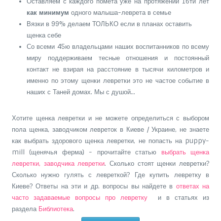
Оставляем с каждого помёта уже на протяжении 16ти лет
как минимум
одного малыша-леврета в семье
Вязки в 99%
делаем ТОЛЬКО если в планах оставить
щенка себе
Со всеми 45ю владельцами наших воспитанников по всему
миру поддерживаем тесные отношения и постоянный
контакт не взирая на расстояние в тысячи километров и
именно по этому щенки левретки это не частое событие в
наших с Таней домах. Мы с душой...
Хотите щенка левретки и не можете определиться с выбором
пола щенка, заводчиком левреток в Киеве / Украине, не знаете
как выбрать здорового щенка левретки, не попасть на puppy-
mill (щенячья ферма) - прочитайте статью
выбрать щенка
левретки, заводчика левретки
. Сколько стоят щенки левретки?
Сколько нужно гулять с левреткой? Где купить левретку в
Киеве? Ответы на эти и др. вопросы вы найдете в
ответах на
часто задаваемые вопросы про левретку
и в статьях из
раздела
Библиотека
.