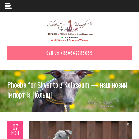
Skip to content
Call Us:
+380662736039
Phoebe for Silvento z Koloseum — наш новий
імпорт із Польщі
07
ИЮН