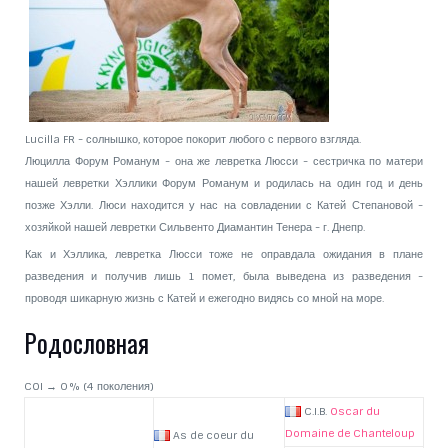
Lucilla FR - солнышко, которое покорит любого с первого взгляда.
Люцилла Форум Романум - она же левретка Люсси - сестричка по матери
нашей левретки Хэллики Форум Романум и родилась на один год и день
позже Хэлли. Люси находится у нас на совладении с Катей Степановой -
хозяйкой нашей левретки Сильвенто Диамантин Тенера - г. Днепр.
Как и Хэллика, левретка Люсси тоже не оправдала ожидания в плане
разведения и получив лишь 1 помет, была выведена из разведения -
проводя шикарную жизнь с Катей и ежегодно видясь со мной на море.
Родословная
COI → 0 % (4 поколения)
C.I.B.
Oscar du
Domaine de Chanteloup
As de coeur du