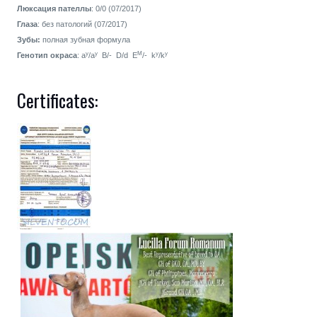
Люксация пателлы
: 0/0 (07/2017)
Глаза
: без патологий (07/2017)
Зубы:
полная зубная формула
y
y
M
y
y
Генотип окраса
: a
/a
B/- D/d E
/- k
/k
Certificates: