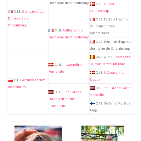
Domaine de Chanteloup
C.I.B.
Talata
Chanteloup
С.I.B.
Calicanto du
Domaine de
C.I.B. Tadzio Tiepolo
Chanteloup
Du manoir des
C.I.B.
Anthinea du
ombreuses
Domaine de Chanteloup
C.I.B. Pomme d'api du
domaine de Chanteloup
WW'02 C.I.B.
Dynastie-
Durrani's Yehudi Blue
C.I.B.
Il Cagnolino
Fernando
C.I.B.
Il Cagnolino
Etazia
C.I.B.
Arrakis Forum
Romanum
CH
Eledi Grace Cario
C.I.B.
Eledi Grace
Morsello
Hadria di Forum
C.I.B. Soltar's My Blue
Romanum
Angel