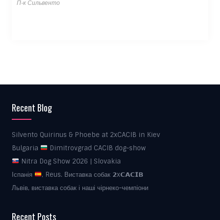
П-к Сильвенто
Recent Blog
Silvento Quirinus & Phoebe at 2xCACIB in Kiev
Bulgaria
Dimitrovgrad CACIB dog-show
Nitra Dog Show 2026 | Slovakia
Іспанія
, Reus. Виставка собак 𝟮x𝗖𝗔𝗖𝗜𝗕
Львів, виставка собак і наші чірнеко-чемпіони
Recent Posts