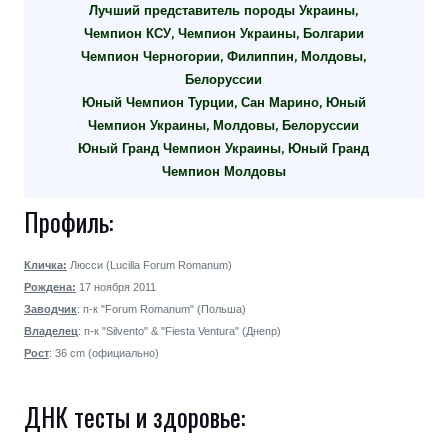
Лучший представитель породы Украины,
Чемпион КСУ, Чемпион Украины, Болгарии
Чемпион Черногории, Филиппин, Молдовы,
Белоруссии
Юный Чемпион Турции, Сан Марино,
Юный
Чемпион Украины, Молдовы, Белоруссии
Юный Гранд Чемпион Украины,
Юный Гранд
Чемпион Молдовы
Профиль:
Кличка:
Люcси (Lucilla Forum Romanum)
Рождена:
17 ноября 2011
Заводчик
: п-к "Forum Romanum" (Польша)
Владелец
: п-к "Silvento" & "Fiesta Ventura" (Днепр)
Рост
: 36 cm (официально)
ДНК тесты и здоровье: