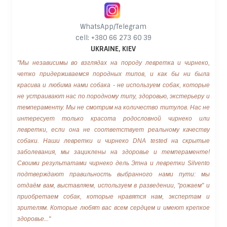
WhatsApp/Telegram
cell: +380 66 273 60 39
UKRAINE, KIEV
"Мы независимы во взглядах на породу левретка и чирнеко,
четко придерживаемся породных типов, и как бы ни была
красива и любима нами собака - не используем собак, которые
не устраивают нас по породному типу, здоровью, экстерьеру и
темпераменту. Мы не смотрим на количество титулов. Нас не
интересует только красота родословной чирнеко или
левретки, если она не соответствует реальному качеству
собаки. Наши левретки и чирнеко DNA tested на скрытые
заболевания, мы зациклены на здоровье и темпераменте!
Своими результатами чирнеко дель Этна и левретки Silvento
подтверждают правильность выбранного нами пути: мы
отдаём вам, выставляем, используем в разведении, "рожаем" и
приобретаем собак, которые нравятся нам, экспертам и
зрителям. Которые любят вас всем сердцем и имеют крепкое
здоровье..."