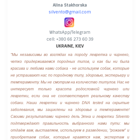
Alina Stakhorska
silvento@gmail.com
WhatsApp/Telegram
cell: +380 66 273 60 39
UKRAINE, KIEV
"Мы независимы во взглядах на породу левретка и чирнеко,
четко придерживаемся породных типов, и как бы ни была
красива и любима нами собака - не используем собак, которые
не устраивают нас по породному типу, здоровью, экстерьеру и
темпераменту. Мы не смотрим на количество титулов. Нас не
интересует только красота родословной чирнеко или
левретки, если она не соответствует реальному качеству
собаки. Наши левретки и чирнеко DNA tested на скрытые
заболевания, мы зациклены на здоровье и темпераменте!
Своими результатами чирнеко дель Этна и левретки Silvento
подтверждают правильность выбранного нами пути: мы
отдаём вам, выставляем, используем в разведении, "рожаем" и
приобретаем собак, которые нравятся нам, экспертам и