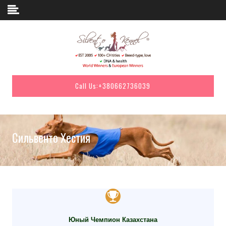
Skip to content
Call Us:
+380662736039
Сильвенто Хестия
Юный Чемпион Казахстана