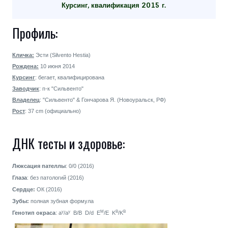
Курсинг, квалификация 2015 г.
Профиль:
Кличка:
Эсти (Silvento Hestia)
Рождена:
10 июня 2014
Курсинг
: бегает, квалифицирована
Заводчик
: п-к "Сильвенто"
Владелец
: "Сильвенто" & Гончарова Я. (Новоуральск, РФ)
Рост
: 37 cm (официально)
ДНК тесты и здоровье:
Люксация пателлы
: 0/0 (2016)
Глаза
: без патологий (2016)
Сердце:
ОК (2016)
Зубы:
полная зубная формула
y
y
M
B
B
Генотип окраса
: a
/a
B/B D/d E
/E
K
/K