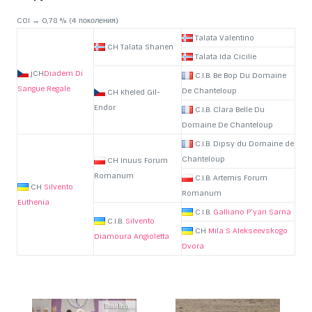
COI → 0,78 % (4 поколения)
Talata Valentino
CH Talata Shanen
Talata Ida Cicilie
jCH
Diadem Di
C.I.B. Be Bop Du Domaine
Sangue Regale
De Chanteloup
CH Kheled Gil-
Endor
C.I.B. Clara Belle Du
Domaine De Chanteloup
C.I.B. Dipsy du Domaine de
Chanteloup
CH Inuus Forum
Romanum
C.I.B. Artemis Forum
CH
Silvento
Romanum
Eutheni
a
C.I.B.
Galliano P’yari Sarna
C.I.B.
Silvento
CH
Mila S Alekseevskogo
Diamoura Angioletta
Dvora