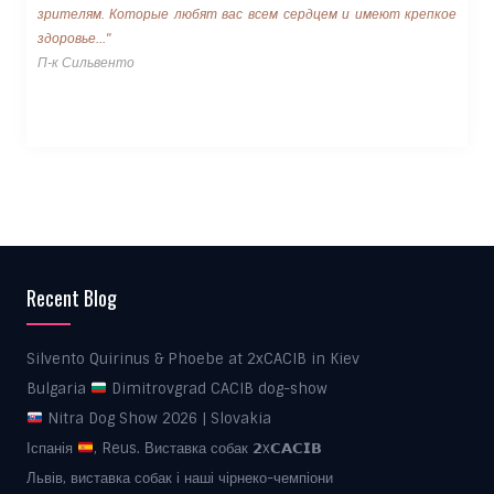
зрителям. Которые любят вас всем сердцем и имеют крепкое
здоровье..."
П-к Сильвенто
Recent Blog
Silvento Quirinus & Phoebe at 2xCACIB in Kiev
Bulgaria
Dimitrovgrad CACIB dog-show
Nitra Dog Show 2026 | Slovakia
Іспанія
, Reus. Виставка собак 𝟮x𝗖𝗔𝗖𝗜𝗕
Львів, виставка собак і наші чірнеко-чемпіони