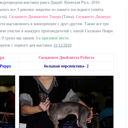
ждународная выставка ранга Цацыб: Киевская Русь -2010.
ались все 3 девочки левретки из нашего последнего помёта:
ста),
Сильвенто Диамантин Тенера
(Тина),
Сильвенто Диамура
ста выставлялись в конкуренции с друг-другом. Также все три
яли участие в конкурсе производителей с папой Галлиано Пьяри
и 9 групп мы заняли
3-е призовое место
.
вреток с первого дня выставки
11/12/2010
:
ра
Сильвенто Диаблитта Рубеста
tPuppy
большая перспектива- 2