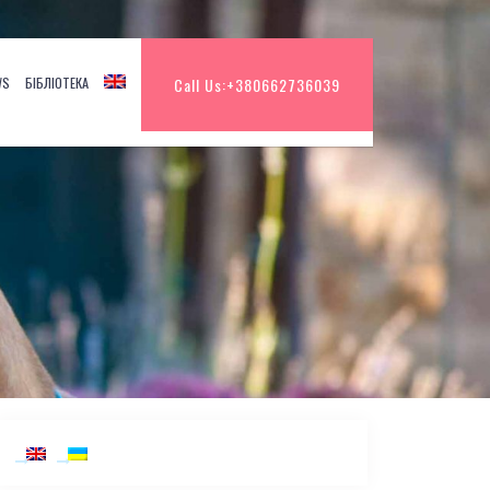
WS
БІБЛІОТЕКА
Call Us:
+380662736039