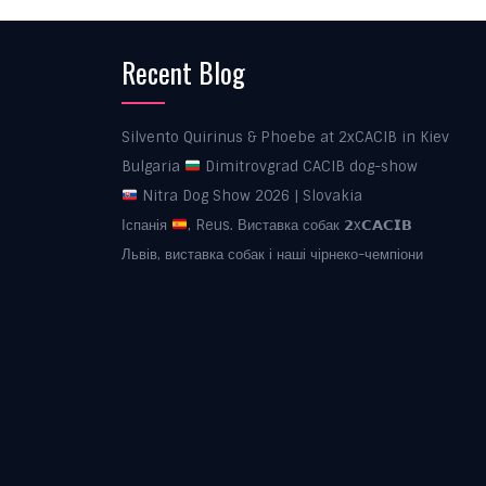
Recent Blog
Silvento Quirinus & Phoebe at 2xCACIB in Kiev
Bulgaria
Dimitrovgrad CACIB dog-show
Nitra Dog Show 2026 | Slovakia
Іспанія
, Reus. Виставка собак 𝟮x𝗖𝗔𝗖𝗜𝗕
Львів, виставка собак і наші чірнеко-чемпіони