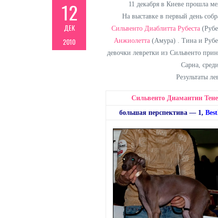
12
11 декабря в Киеве прошла ме
На выставке в первый день собр
ДЕК
Сильвенто Диаблитта Рубеста
(Рубе
2010
Анжиолетта
(Амура) . Тина и Рубе
девочки левретки из Сильвенто прин
Сарна, сред
Результаты ле
Сильвенто Диамантин Тене
большая перспектива — 1,
Bes