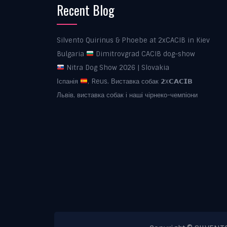
Recent Blog
Silvento Quirinus & Phoebe at 2xCACIB in Kiev
Bulgaria
Dimitrovgrad CACIB dog-show
Nitra Dog Show 2026 | Slovakia
Іспанія
, Reus. Виставка собак 𝟮x𝗖𝗔𝗖𝗜𝗕
Львів, виставка собак і наші чірнеко-чемпіони