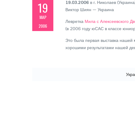
19
19.03.2006
в г. Николаев (Украи
Виктор Шиян — Украина
МАР
Левретка
Мила с Алексеевского Д
2006
(в 2006 году юСАС в классе юнио
Это была первая выставка нашей
хорошими результатами нашей дев
Навигация по записям
Укр