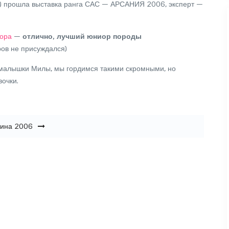
на) прошла выставка ранга САС — АРСАНИЯ 2006, эксперт —
вора
—
отлично, лучший юниор породы
ров не присуждался)
 малышки Милы, мы гордимся такими скромными, но
очки.
аина 2006