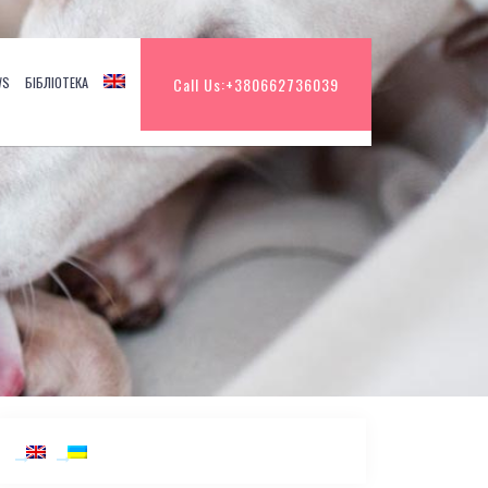
WS
БІБЛІОТЕКА
Call Us:
+380662736039